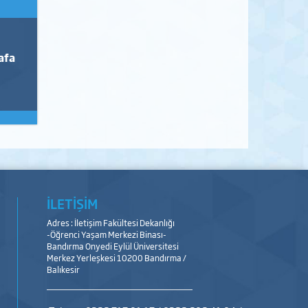
afa
İLETİŞİM
Adres : İletişim Fakültesi Dekanlığı
-Öğrenci Yaşam Merkezi Binası-
Bandırma Onyedi Eylül Üniversitesi
Merkez Yerleşkesi 10200 Bandırma /
Balıkesir