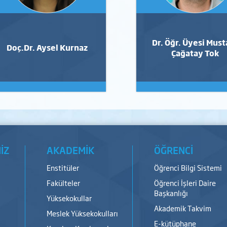
Dr. Öğr. Üyesi Must
Doç.Dr. Aysel Kurnaz
Çağatay Tok
İZ
AKADEMİK
ÖĞRENCİ
Enstitüler
Öğrenci Bilgi Sistemi
Fakülteler
Öğrenci İşleri Daire
Başkanlığı
Yüksekokullar
Akademik Takvim
Meslek Yüksekokulları
E-kütüphane