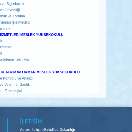
 ve Sigortacılık
ı ve Güvenliği
enlik ve Koruma
umları İşletmeciliği
venlik
HİZMETLERİ MESLEK YÜKSEKOKULU
ik
izmetler
pi
üntüleme Teknikleri
UK TARIM ve ORMAN
MESLEK YÜKSEKOKULU
e Kontrolü ve Analizi
ve Veteriner Sağlık
ar Teknolojisi
İLETİŞİM
Adres : İletişim Fakültesi Dekanlığı