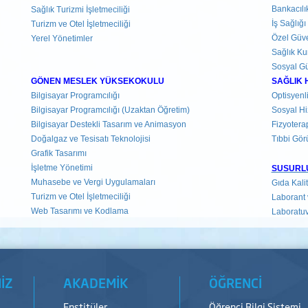
Bankacılık
Sağlık Turizmi İşletmeciliği
İş Sağlığ
Turizm ve Otel İşletmeciliği
Özel Güv
Yerel Yönetimler
Sağlık Kur
Sosyal Gü
GÖNEN MESLEK YÜKSEKOKULU
SAĞLIK 
Bilgisayar Programcılığı
Optisyenl
Bilgisayar Programcılığı (Uzaktan Öğretim)
Sosyal H
Bilgisayar Destekli Tasarım ve Animasyon
Fizyotera
Doğalgaz ve Tesisatı Teknolojisi
Tıbbi Gör
Grafik Tasarımı
İşletme Yönetimi
SUSURL
Muhasebe ve Vergi Uygulamaları
Gıda Kalit
Turizm ve Otel İşletmeciliği
Laborant 
Web Tasarımı ve Kodlama
Laboratuv
İZ
AKADEMİK
ÖĞRENCİ
Enstitüler
Öğrenci Bilgi Sistemi