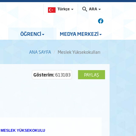
Türkçe
ARA
ÖĞRENCİ
MEDYA MERKEZİ
ANA SAYFA
Meslek Yüksekokulları
Gösterim:
613183
PAYLAŞ
 MESLEK YÜKSEKOKULU